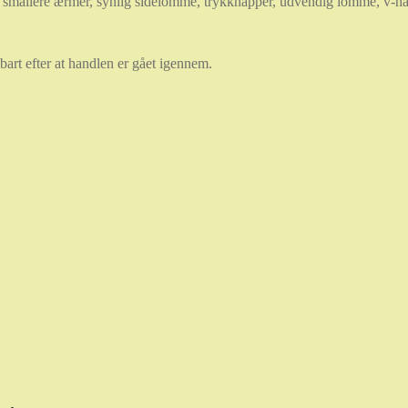
r, smallere ærmer, synlig sidelomme, trykknapper, udvendig lomme, v-h
art efter at handlen er gået igennem.