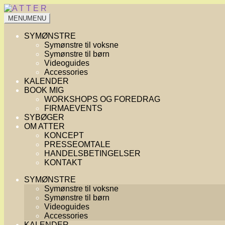
Spring
Spring
til
til
MENU
MENU
navigation
indhold
SYMØNSTRE
Symønstre til voksne
Symønstre til børn
Videoguides
Accessories
KALENDER
BOOK MIG
WORKSHOPS OG FOREDRAG
FIRMAEVENTS
SYBØGER
OM ATTER
KONCEPT
PRESSEOMTALE
HANDELSBETINGELSER
KONTAKT
SYMØNSTRE
Symønstre til voksne
Symønstre til børn
Videoguides
Accessories
KALENDER