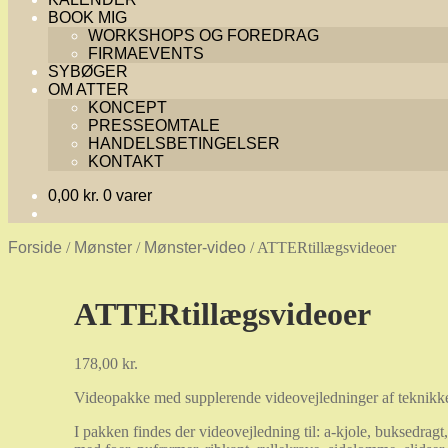
BOOK MIG
WORKSHOPS OG FOREDRAG
FIRMAEVENTS
SYBØGER
OM ATTER
KONCEPT
PRESSEOMTALE
HANDELSBETINGELSER
KONTAKT
0,00
kr.
0 varer
Forside
/
Mønster
/
Mønster-video
/
ATTERtillægsvideoer
ATTERtillægsvideoer
178,00
kr.
Videopakke med supplerende videovejledninger af teknikker
I pakken findes der videovejledning til: a-kjole, buksedragt,