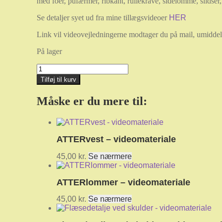
med foer, pufærmer, ribkant, rullekrave, sidelomme, slidse
Se detaljer syet ud fra mine tillægsvideoer
HER
Link vil videovejledningerne modtager du på mail, umiddelb
På lager
ATTERtillægsvideoer
antal
Tilføj til kurv
Måske er du mere til:
ATTERvest – videomateriale
45,00
kr.
Se nærmere
ATTERlommer – videomateriale
45,00
kr.
Se nærmere