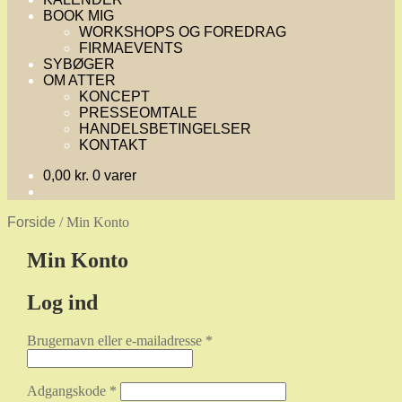
BOOK MIG
WORKSHOPS OG FOREDRAG
FIRMAEVENTS
SYBØGER
OM ATTER
KONCEPT
PRESSEOMTALE
HANDELSBETINGELSER
KONTAKT
0,00
kr.
0 varer
Forside
/
Min Konto
Min Konto
Log ind
Påkrævet
Brugernavn eller e-mailadresse
*
Påkrævet
Adgangskode
*