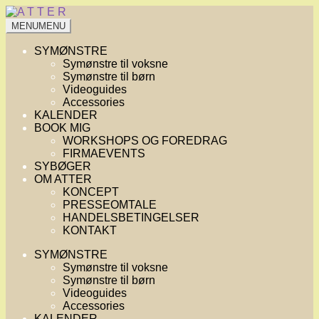
Spring
Spring
til
til
MENU
MENU
navigation
indhold
SYMØNSTRE
Symønstre til voksne
Symønstre til børn
Videoguides
Accessories
KALENDER
BOOK MIG
WORKSHOPS OG FOREDRAG
FIRMAEVENTS
SYBØGER
OM ATTER
KONCEPT
PRESSEOMTALE
HANDELSBETINGELSER
KONTAKT
SYMØNSTRE
Symønstre til voksne
Symønstre til børn
Videoguides
Accessories
KALENDER