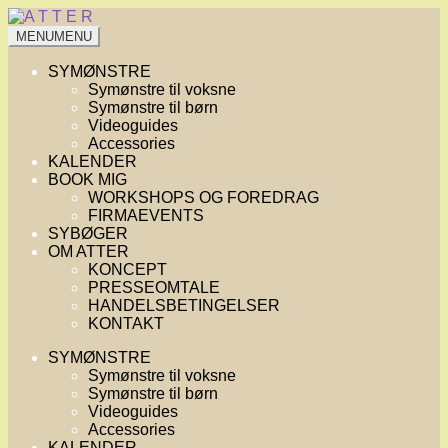
Spring
Spring
til
til
MENU
MENU
navigation
indhold
SYMØNSTRE
Symønstre til voksne
Symønstre til børn
Videoguides
Accessories
KALENDER
BOOK MIG
WORKSHOPS OG FOREDRAG
FIRMAEVENTS
SYBØGER
OM ATTER
KONCEPT
PRESSEOMTALE
HANDELSBETINGELSER
KONTAKT
SYMØNSTRE
Symønstre til voksne
Symønstre til børn
Videoguides
Accessories
KALENDER