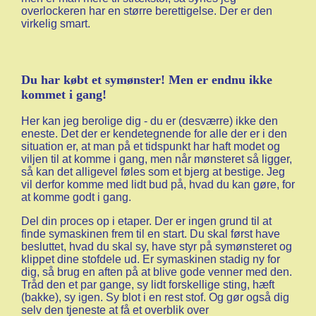
overlockeren har en større berettigelse. Der er den
virkelig smart.
Du har købt et symønster! Men er endnu ikke
kommet i gang!
Her kan jeg berolige dig - du er (desværre) ikke den
eneste. Det der er kendetegnende for alle der er i den
situation er, at man på et tidspunkt har haft modet og
viljen til at komme i gang, men når mønsteret så ligger,
så kan det alligevel føles som et bjerg at bestige. Jeg
vil derfor komme med lidt bud på, hvad du kan gøre, for
at komme godt i gang.
Del din proces op i etaper. Der er ingen grund til at
finde symaskinen frem til en start. Du skal først have
besluttet, hvad du skal sy, have styr på symønsteret og
klippet dine stofdele ud. Er symaskinen stadig ny for
dig, så brug en aften på at blive gode venner med den.
Tråd den et par gange, sy lidt forskellige sting, hæft
(bakke), sy igen. Sy blot i en rest stof. Og gør også dig
selv den tjeneste at få et overblik over