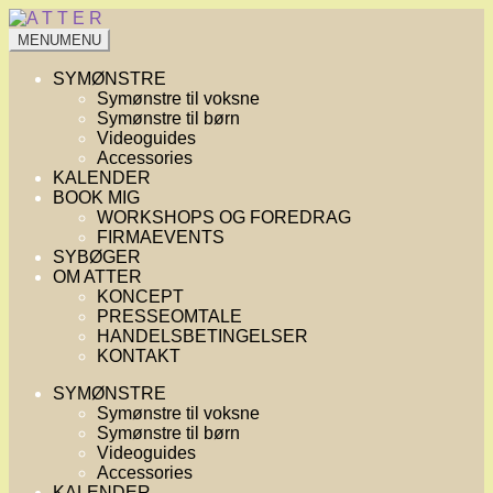
Spring
Spring
til
til
MENU
MENU
navigation
indhold
SYMØNSTRE
Symønstre til voksne
Symønstre til børn
Videoguides
Accessories
KALENDER
BOOK MIG
WORKSHOPS OG FOREDRAG
FIRMAEVENTS
SYBØGER
OM ATTER
KONCEPT
PRESSEOMTALE
HANDELSBETINGELSER
KONTAKT
SYMØNSTRE
Symønstre til voksne
Symønstre til børn
Videoguides
Accessories
KALENDER