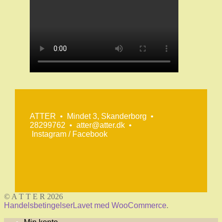
ATTER • Mindet 3, Skanderborg •
28299762
•
atter@atter.dk
•
Instagram
/
Facebook
© A T T E R 2026
Handelsbetingelser
Lavet med WooCommerce
.