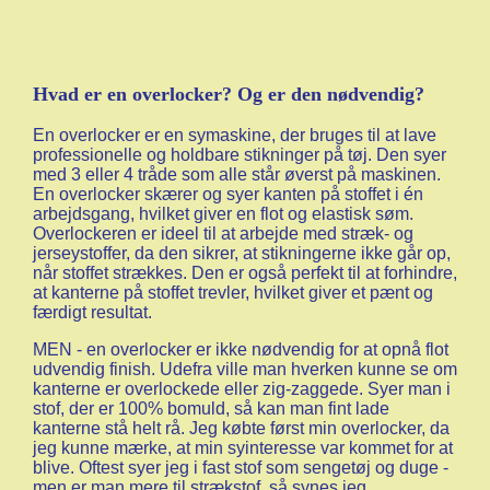
Hvad er en overlocker? Og er den nødvendig?
En overlocker er en symaskine, der bruges til at lave
professionelle og holdbare stikninger på tøj. Den syer
med 3 eller 4 tråde som alle står øverst på maskinen.
En overlocker skærer og syer kanten på stoffet i én
arbejdsgang, hvilket giver en flot og elastisk søm.
Overlockeren er ideel til at arbejde med stræk- og
jerseystoffer, da den sikrer, at stikningerne ikke går op,
når stoffet strækkes. Den er også perfekt til at forhindre,
at kanterne på stoffet trevler, hvilket giver et pænt og
færdigt resultat.
MEN - en overlocker er ikke nødvendig for at opnå flot
udvendig finish. Udefra ville man hverken kunne se om
kanterne er overlockede eller zig-zaggede. Syer man i
stof, der er 100% bomuld, så kan man fint lade
kanterne stå helt rå. Jeg købte først min overlocker, da
jeg kunne mærke, at min syinteresse var kommet for at
blive. Oftest syer jeg i fast stof som sengetøj og duge -
men er man mere til strækstof, så synes jeg