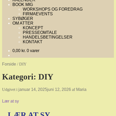
BOOK MIG
WORKSHOPS OG FOREDRAG
FIRMAEVENTS
SYBØGER
OM ATTER
KONCEPT
PRESSEOMTALE
HANDELSBETINGELSER
KONTAKT
0,00
kr.
0 varer
Forside
/
DIY
Kategori:
DIY
Udgivet i
januar 14, 2025
juni 12, 2026
af
Maria
Lær at sy
LÆR AT SY