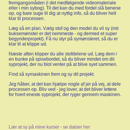
fremgangsmåden (i det medfølgende videomateriale
eller i min sybog). Til det kan du med fordel slå benene
op, og bare suge til dig at nyttig info, så du bliver helt
klar til processen.
Læg så en plan. Vælg stof og den model du vil sy (mit
buksemønster er det nemmeste - og dermed et super
begynderprojekt). Få nu styr på symønsteret, så du er
klar til at klippe ud.
Næste aften klipper du alle stofdelene ud. Læg dem i
en bunke på spisebordet, så du bliver mindet om dit
syprojekt, der nu blot venter på at blive syet sammen.
Find så symaskinen frem og sy dit projekt.
Jeg håber, at det kan hjælpe nogle af jer på vej, at dele
processen op. Bliv ved - jeg lover, at det bliver lettere
for hvert eneste syprojekt, der ryger gennem maskinen.
Lær at sy på mine kurser - se datoer her