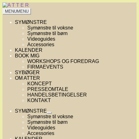
Spring
Spring
til
til
MENU
MENU
navigation
indhold
SYMØNSTRE
Symønstre til voksne
Symønstre til børn
Videoguides
Accessories
KALENDER
BOOK MIG
WORKSHOPS OG FOREDRAG
FIRMAEVENTS
SYBØGER
OM ATTER
KONCEPT
PRESSEOMTALE
HANDELSBETINGELSER
KONTAKT
SYMØNSTRE
Udfold
Symønstre til voksne
undermenu
Symønstre til børn
Videoguides
Accessories
KALENDER