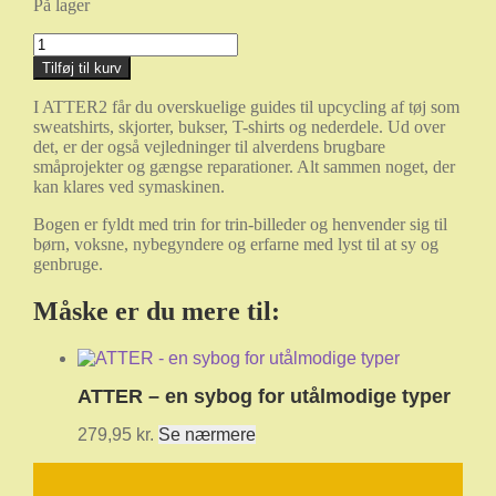
På lager
ATTER2
-
Tilføj til kurv
Upcycling
af
I ATTER2 får du overskuelige guides til upcycling af tøj som
tøj
sweatshirts, skjorter, bukser, T-shirts og nederdele. Ud over
og
det, er der også vejledninger til alverdens brugbare
simple
småprojekter og gængse reparationer. Alt sammen noget, der
syprojekter
kan klares ved symaskinen.
antal
Bogen er fyldt med trin for trin-billeder og henvender sig til
børn, voksne, nybegyndere og erfarne med lyst til at sy og
genbruge.
Måske er du mere til:
ATTER – en sybog for utålmodige typer
279,95
kr.
Se nærmere