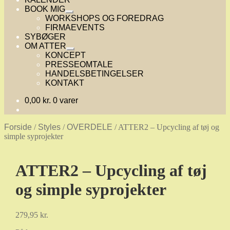
BOOK MIG
Udfold
WORKSHOPS OG FOREDRAG
undermenu
FIRMAEVENTS
SYBØGER
OM ATTER
Udfold
KONCEPT
undermenu
PRESSEOMTALE
HANDELSBETINGELSER
KONTAKT
0,00
kr.
0 varer
Forside
/
Styles
/
OVERDELE
/
ATTER2 – Upcycling af tøj og
simple syprojekter
ATTER2 – Upcycling af tøj
og simple syprojekter
279,95
kr.